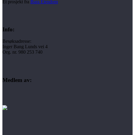
Et prosjekt fra
Bara Eiendom
Info:
Besøksadresse:
Inger Bang Lunds vei 4
Org. nr. 980 253 740
Medlem av: