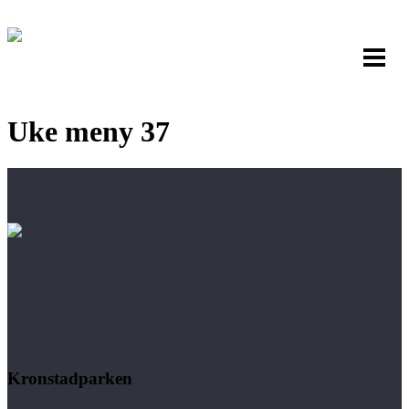
Uke meny 37
Kronstadparken