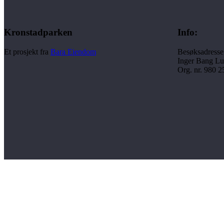
Kronstadparken
Info:
Et prosjekt fra
Bara Eiendom
Besøksadresse
Inger Bang Lu
Org. nr. 980 