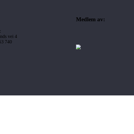
Medlem av:
:
nds vei 4
253 740