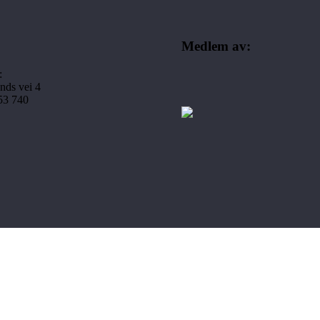
Medlem av:
:
nds vei 4
253 740