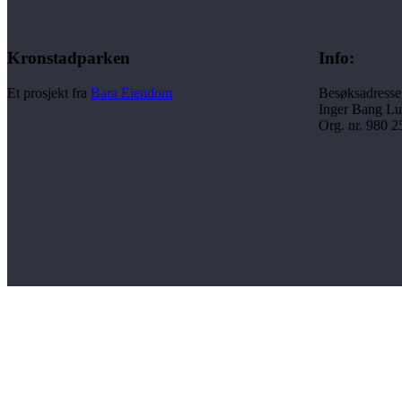
Kronstadparken
Info:
Et prosjekt fra
Bara Eiendom
Besøksadresse
Inger Bang Lu
Org. nr. 980 