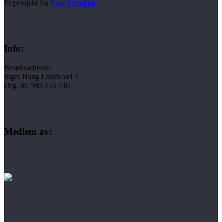
Et prosjekt fra
Bara Eiendom
Info:
Besøksadresse:
Inger Bang Lunds vei 4
Org. nr. 980 253 740
Medlem av: