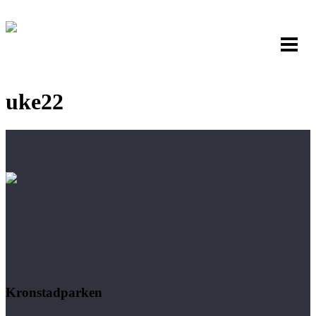
uke22
Kronstadparken