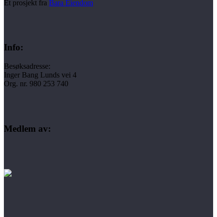
Et prosjekt fra
Bara Eiendom
Info:
Besøksadresse:
Inger Bang Lunds vei 4
Org. nr. 980 253 740
Medlem av: