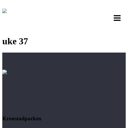
uke 37
Kronstadparken