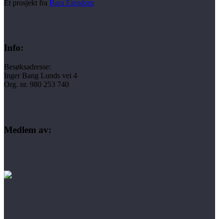
Et prosjekt fra
Bara Eiendom
Info:
Besøksadresse:
Inger Bang Lunds vei 4
Org. nr. 980 253 740
Medlem av: