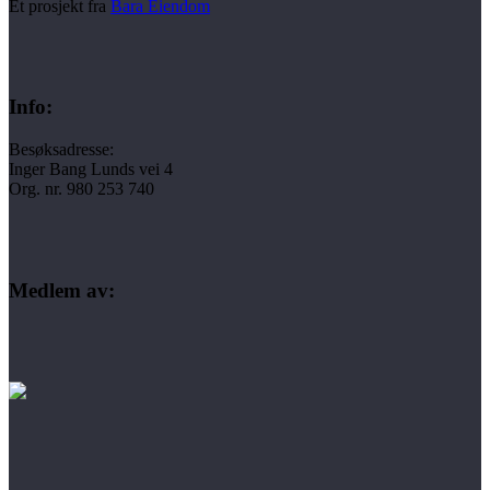
Et prosjekt fra
Bara Eiendom
Info:
Besøksadresse:
Inger Bang Lunds vei 4
Org. nr. 980 253 740
Medlem av: