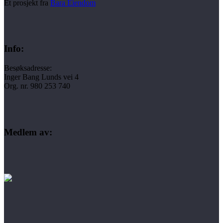
Et prosjekt fra
Bara Eiendom
Info:
Besøksadresse:
Inger Bang Lunds vei 4
Org. nr. 980 253 740
Medlem av: