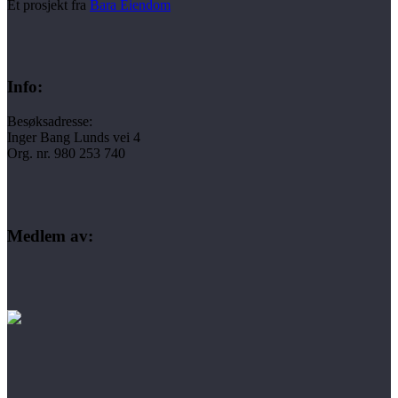
Et prosjekt fra
Bara Eiendom
Info:
Besøksadresse:
Inger Bang Lunds vei 4
Org. nr. 980 253 740
Medlem av: