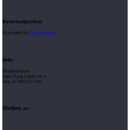
Kronstadparken
Et prosjekt fra
Bara Eiendom
Info:
Besøksadresse:
Inger Bang Lunds vei 4
Org. nr. 980 253 740
Medlem av: