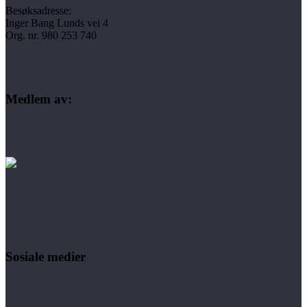
Besøksadresse:
Inger Bang Lunds vei 4
Org. nr. 980 253 740
Medlem av:
Sosiale medier