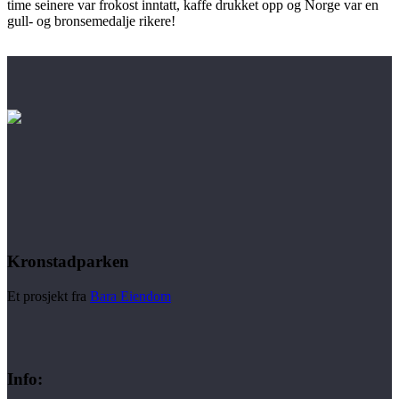
time seinere var frokost inntatt, kaffe drukket opp og Norge var en
gull- og bronsemedalje rikere!
Kronstadparken
Et prosjekt fra
Bara Eiendom
Info: