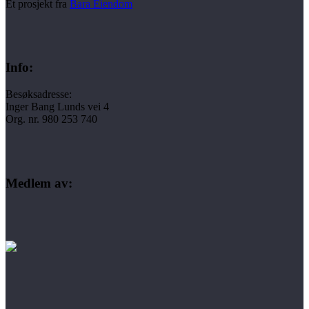
Et prosjekt fra
Bara Eiendom
Info:
Besøksadresse:
Inger Bang Lunds vei 4
Org. nr. 980 253 740
Medlem av: