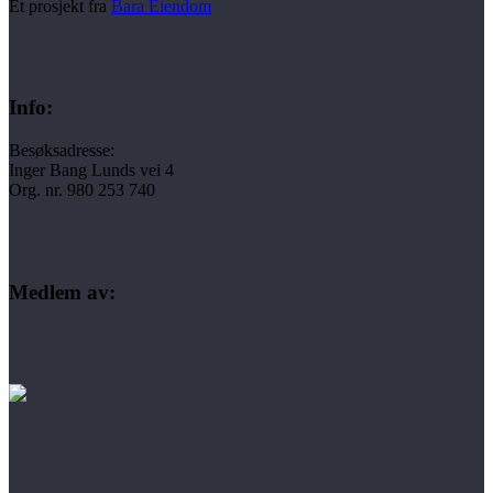
Et prosjekt fra
Bara Eiendom
Info:
Besøksadresse:
Inger Bang Lunds vei 4
Org. nr. 980 253 740
Medlem av: