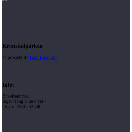
Kronstadparken
Et prosjekt fra
Bara Eiendom
Info:
Besøksadresse:
Inger Bang Lunds vei 4
Org. nr. 980 253 740