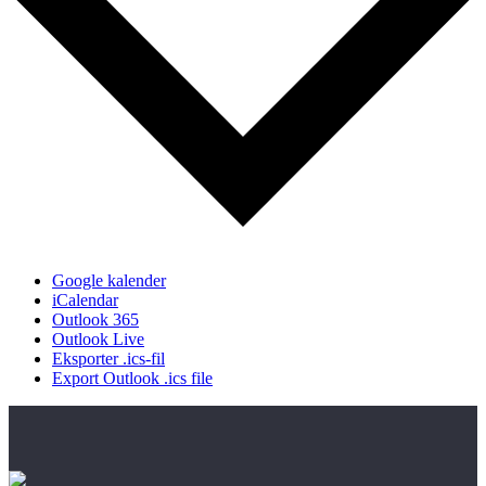
Google kalender
iCalendar
Outlook 365
Outlook Live
Eksporter .ics-fil
Export Outlook .ics file