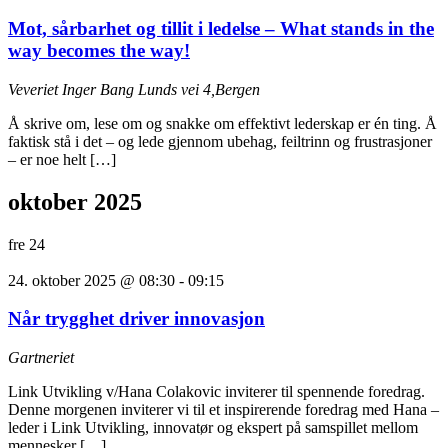
Mot, sårbarhet og tillit i ledelse – What stands in the
way becomes the way!
Veveriet
Inger Bang Lunds vei 4,Bergen
Å skrive om, lese om og snakke om effektivt lederskap er én ting. Å
faktisk stå i det – og lede gjennom ubehag, feiltrinn og frustrasjoner
– er noe helt […]
oktober 2025
fre
24
24. oktober 2025 @ 08:30
-
09:15
Når trygghet driver innovasjon
Gartneriet
Link Utvikling v/Hana Colakovic inviterer til spennende foredrag.
Denne morgenen inviterer vi til et inspirerende foredrag med Hana –
leder i Link Utvikling, innovatør og ekspert på samspillet mellom
mennesker […]