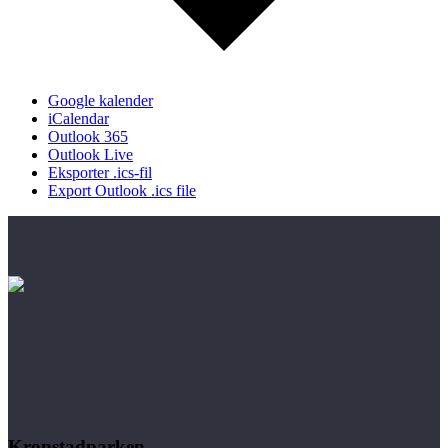
Google kalender
iCalendar
Outlook 365
Outlook Live
Eksporter .ics-fil
Export Outlook .ics file
Kronstadparken