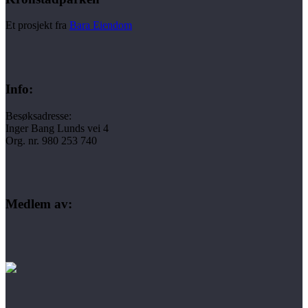
Et prosjekt fra
Bara Eiendom
Info:
Besøksadresse:
Inger Bang Lunds vei 4
Org. nr. 980 253 740
Medlem av: